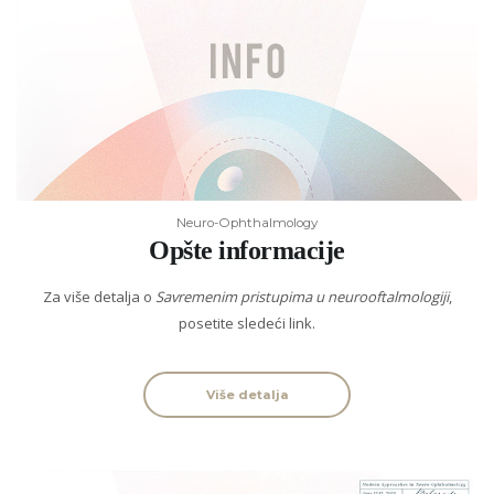
Neuro-Ophthalmology
Opšte informacije
Za više detalja o
Savremenim pristupima u neurooftalmologiji
,
posetite sledeći link.
Više detalja