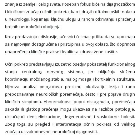
znanja iz zemlje i celog sveta. Poseban fokus biće na dijagnostičkom
i kliničkom značaju očnih pokreta, kao i drugih oftalmoloških nalaza
u neurologiji, koji imaju ključnu ulogu u ranom otkrivanju i praćenju
brojnih neuroloških oboljenja.
Kroz predavanja i diskusije, učesnici će imati priliku da se upoznaju
sa najnovijim dostignućima i pristupima u ovoj oblasti, što doprinosi
unapređenju kliničke prakse i kvaliteta zdravstvene zaštite.
Očni pokreti predstavljaju izuzetno osetljiv pokazatelj funkcionalnog
stanja centralnog nervnog sistema, jer uključuju složenu
koordinaciju moždanog stabla, malog mozga i kortikalnih struktura.
Njihova analiza omogućava preciznu lokalizaciju lezija i rano
prepoznavanje neuroloških poremećaja, često i pre pojave drugih
kliničkih simptoma. Abnormalnosti poput nistagmusa, poremećaja
sakada ili glatkog praćenja mogu ukazivati na različite patologije,
uključujući demijelinizacione, degenerativne i vaskularne bolesti.
Zbog toga su pregled i interpretacija očnih pokreta od velikog
značaja u svakodnevnoj neurološkoj dijagnostici.