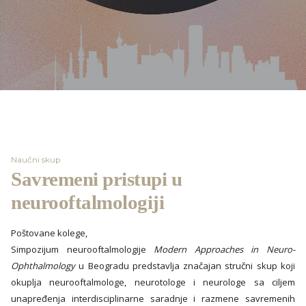
Naučni skup
Savremeni pristupi u
neurooftalmologiji
Poštovane kolege,
Simpozijum neurooftalmologije
Modern Approaches in Neuro-
Ophthalmology
u Beogradu predstavlja značajan stručni skup koji
okuplja neurooftalmologe, neurotologe i neurologe sa ciljem
unapređenja interdisciplinarne saradnje i razmene savremenih