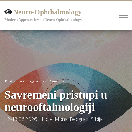
Neuro-Ophthalmology
Modern Approasches in Neuro-Ophthalmology
Društvoneurologa Srbije
Naučni skup
Savremeni pristupi u
neurooftalmologiji
12-13.06.2026.| Hotel Mona, Beograd, Srbija