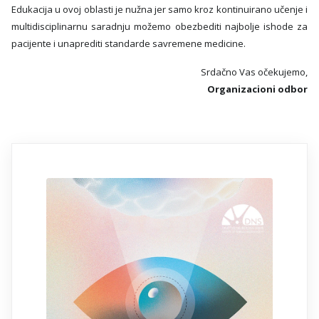
Edukacija u ovoj oblasti je nužna jer samo kroz kontinuirano učenje i
multidisciplinarnu saradnju možemo obezbediti najbolje ishode za
pacijente i unaprediti standarde savremene medicine.
Srdačno Vas očekujemo,
Organizacioni odbor