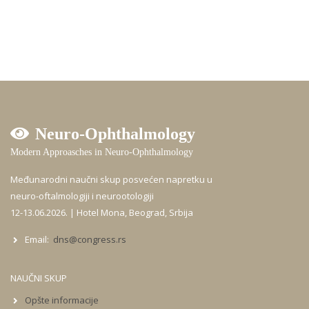
Neuro-Ophthalmology
Modern Approasches in Neuro-Ophthalmology
Međunarodni naučni skup posvećen napretku u
neuro-oftalmologiji i neurootologiji
12-13.06.2026. | Hotel Mona, Beograd, Srbija
Email:
dns@congress.rs
NAUČNI SKUP
Opšte informacije